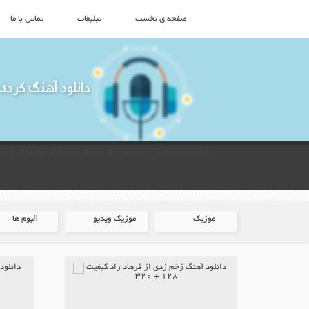
صفحه ی نخست
تبلیغات
تماس با ما
دانلود آهنگ کردی
باید از پیشخوان > نمایش > فهرست ها لینک های خود را قرار ده
موزیک
موزیک ویدیو
آلبوم ها