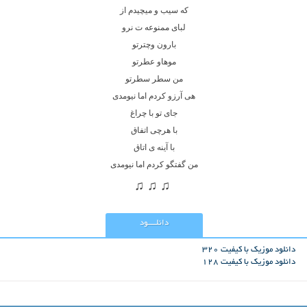
که سیب و میچیدم از
لبای ممنوعه ت نرو
بارون وچترتو
موهاو عطرتو
من سطر سطرتو
هی آرزو کردم اما نیومدی
جای تو با چراغ
با هرچی اتفاق
با آینه ی اتاق
من گفتگو کردم اما نیومدی
♫ ♫ ♫
دانلــــود
دانلود موزیک با کیفیت 320
دانلود موزیک با کیفیت 128