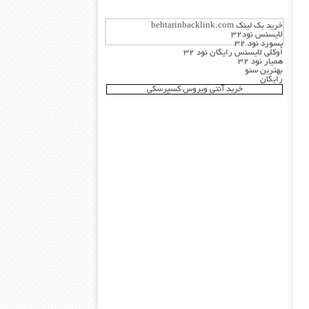
خرید بک لینک behtarinbacklink.com
لایسنس نود32
پسورد نود 32
اوکلی لایسنس رایگان نود 32
همیار نود 32
بهترین سئو
رایگان
خرید آنتی ویروس کسپرسکی