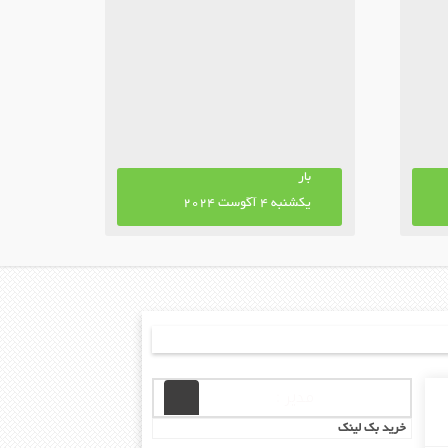
بار
بار
یکشنبه 4 آگوست 2024
یکشنبه 4
مدیر :
خرید بک لینک