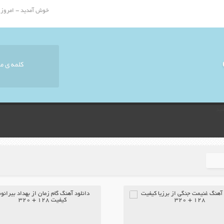
خوش آمدید - امروز : جمعه ۱۶ 
ید