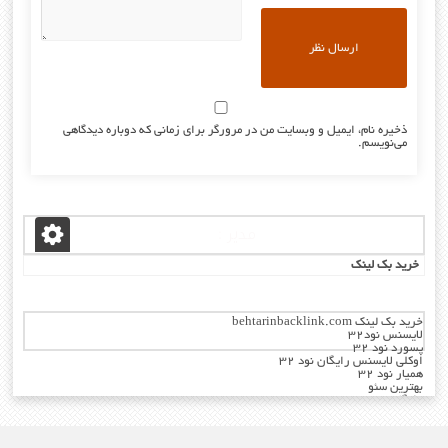
ذخیره نام، ایمیل و وبسایت من در مرورگر برای زمانی که دوباره دیدگاهی
می‌نویسم.
مدیر :
خرید بک لینک
خرید بک لینک behtarinbacklink.com
لایسنس نود32
پسورد نود 32
اوکلی لایسنس رایگان نود 32
همیار نود 32
بهترین سئو
رایگان
خرید آنتی ویروس کسپرسکی
دانلود آهنگ های جدید
لایسنس انتی ویروس نود