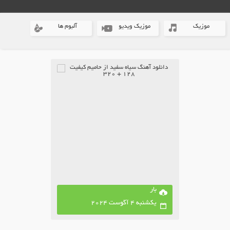
موزیک
موزیک ویدیو
آلبوم ها
بار
یکشنبه 4 آگوست 2024