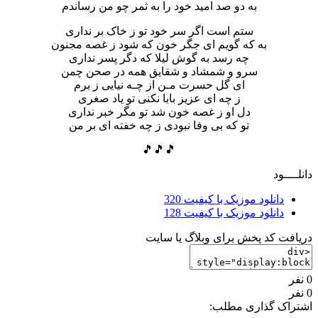
به دو صد امید خود را به ثمر چو من رساندم
ستم است اگر سر خود تو ز خاک بر نداری
به که گویم ای جگر خون که شود ز غصه مجنون
چه رسد به گوش لیلا که دگر پسر نداری
سرو و شمشاد و شقایق همه در صحن چمن
ای گل حسرت مـن از چـه نیایی ز برم
ز چه ای عزیز بابا نکنی تو یاد صغری
دل او ز غصه خون شد تو مگر خبر نداری
تو که بی وفا نبودی ز چه خفته ای بر من
🎵🎵🎵
دانلــــود
دانلود موزیک با کیفیت 320
دانلود موزیک با کیفیت 128
دریافت کد پخش برای وبلاگ یا سایت
0 نفر
0 نفر
اشتراک گذاری مطلب: