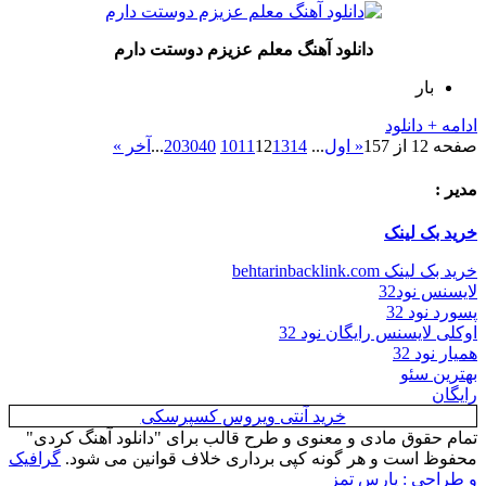
دانلود آهنگ معلم عزیزم دوستت دارم
بار
ادامه + دانلود
صفحه 12 از 157
« اول
...
14
13
12
11
10
40
30
20
...
آخر »
مدیر :
خرید بک لینک
خرید بک لینک behtarinbacklink.com
لایسنس نود32
پسورد نود 32
اوکلی لایسنس رایگان نود 32
همیار نود 32
بهترین سئو
رایگان
خرید آنتی ویروس کسپرسکی
تمام حقوق مادی و معنوی و طرح قالب برای "دانلود آهنگ کردی"
محفوظ است و هر گونه کپی برداری خلاف قوانین می شود.
گرافیک
و طراحی : پارس تمز